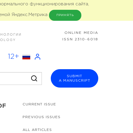
 нормального функционирования сайта,
емой Яндекс.Метрика
ПРИНЯТЬ
ONLINE MEDIA
ХНОЛОГИИ
ISSN 2310-6018
NOLOGY
12+
SUBMIT
A MANUSCRIPT
CURRENT ISSUE
OF
PREVIOUS ISSUES
ALL ARTICLES