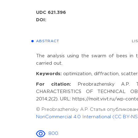
UDC 621.396
DOI:
ABSTRACT
LI
The analysis using the swarm of bees in th
carried out.
Keywords:
optimization, diffraction, scatt
For citation:
Preobrazhensky A.P.
CHARACTERISTICS OF TECHNICAL OBJECT
2014;2(2). URL: https://moit.vivt.ru/wp-co
© Preobrazhensky A.P. Статья опубликова
NonCommercial 4.0 International (CC BY-NS
800