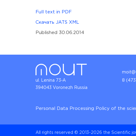
Full text in PDF
Скачать JATS XML
Published 30.06.2014
moit@v
ul. Lenina 73-A
8 (473
394043 Voronezh Russia
Personal Data Processing Policy of the scie
All rights reserved © 2013-2026 the Scientific j