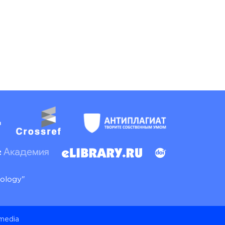
nology"
 media