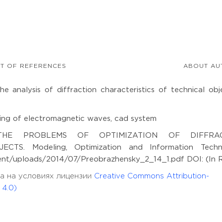
ST OF REFERENCES
ABOUT AU
e analysis of diffraction characteristics of technical obje
ering of electromagnetic waves, cad system
 THE PROBLEMS OF OPTIMIZATION OF DIFFRA
S. Modeling, Optimization and Information Techno
ntent/uploads/2014/07/Preobrazhensky_2_14_1.pdf DOI: (In R
на на условиях лицензии
Creative Commons Attribution-
 4.0)