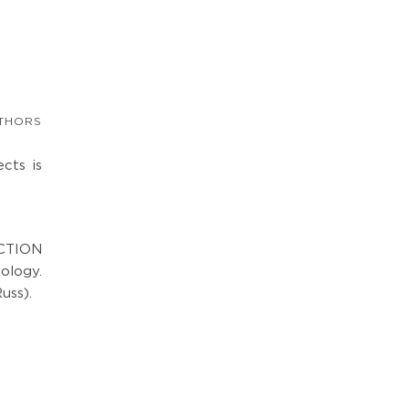
THORS
cts is
CTION
logy.
uss).