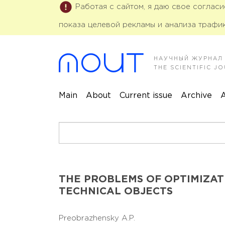
Работая с сайтом, я даю свое соглас
показа целевой рекламы и анализа трафик
НАУЧНЫЙ ЖУРНАЛ
THE SCIENTIFIC 
Main
About
Current issue
Archive
A
THE PROBLEMS OF OPTIMIZAT
TECHNICAL OBJECTS
Preobrazhensky A.P.