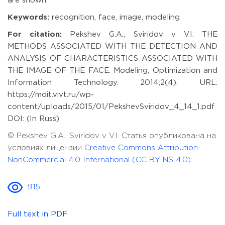
are shown.
Keywords:
recognition, face, image, modeling
For citation:
Pekshev G.A., Sviridov v V.I. THE
METHODS ASSOCIATED WITH THE DETECTION AND
ANALYSIS OF CHARACTERISTICS ASSOCIATED WITH
THE IMAGE OF THE FACE. Modeling, Optimization and
Information Technology. 2014;2(4). URL:
https://moit.vivt.ru/wp-
content/uploads/2015/01/PekshevSviridov_4_14_1.pdf
DOI: (In Russ).
© Pekshev G.A., Sviridov v V.I. Статья опубликована на
условиях лицензии
Creative Commons Attribution-
NonCommercial 4.0 International (CC BY-NS 4.0)
915
Full text in PDF