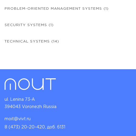
PROBLEM-ORIENTED MANAGEMENT SYSTEMS
(1)
SECURITY SYSTEMS
(1)
TECHNICAL SYSTEMS
(14)
ul. Lenina 73-A
394043 Voronezh Russia
moit@vivt.ru
8 (473) 20-20-420, доб. 6131