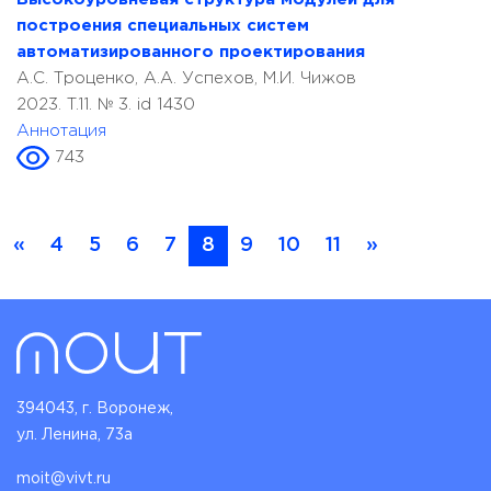
построения специальных систем
автоматизированного проектирования
А.С. Троценко, А.А. Успехов, М.И. Чижов
2023. T.11. № 3. id 1430
Аннотация
743
«
4
5
6
7
8
9
10
11
»
394043, г. Воронеж,
ул. Ленина, 73а
moit@vivt.ru