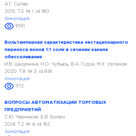
А.Г. Скляр
2015. T.3. № 1. id 180
Аннотация
1091
Вольтамперная характеристика нестационарного
переноса ионов 1:1 соли в сечении канала
обессоливания
И.В. Шкоркина, Н.О. Чубырь, В.А. Гудза, М.Х. Уртенов
2020. T.8. № 3. id 818
Аннотация
1172
ВОПРОСЫ АВТОМАТИЗАЦИИ ТОРГОВЫХ
ПРЕДПРИЯТИЙ
С.Ю. Черников, Е.В. Болюх
2014. T.2. № 4. id 162
Аннотация