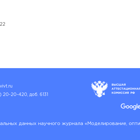
022
ivt.ru
) 20-20-420, доб. 6131
альных данных научного журнала «Моделирование, опт