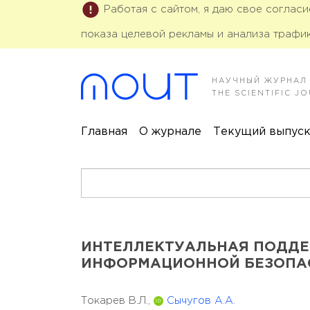
Работая с сайтом, я даю свое соглас
показа целевой рекламы и анализа трафик
НАУЧНЫЙ ЖУРНАЛ
THE SCIENTIFIC 
Главная
О журнале
Текущий выпус
ИНТЕЛЛЕКТУАЛЬНАЯ ПОДД
ИНФОРМАЦИОННОЙ БЕЗОПА
Токарев В.Л.,
Сычугов А.А.
ID