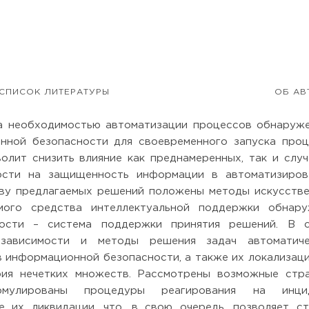
СПИСОК ЛИТЕРАТУРЫ
ОБ АВ
а необходимостью автоматизации процессов обнаруж
нной безопасности для своевременного запуска проц
волит снизить влияние как преднамеренных, так и слу
ости на защищенность информации в автоматизиров
нову предлагаемых решений положены методы искусств
емого средства интеллектуальной поддержки обнару
ости – система поддержки принятия решений. В с
 зависимости и методы решения задач автоматиче
 информационной безопасности, а также их локализаци
ория нечетких множеств. Рассмотрены возможные стр
рмулированы процедуры реагирования на инци
 их ликвидации, что, в свою очередь, позволяет с