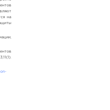
ентов
вляют
тся на
ащиты
ации,
дентов
11(1).
ion-