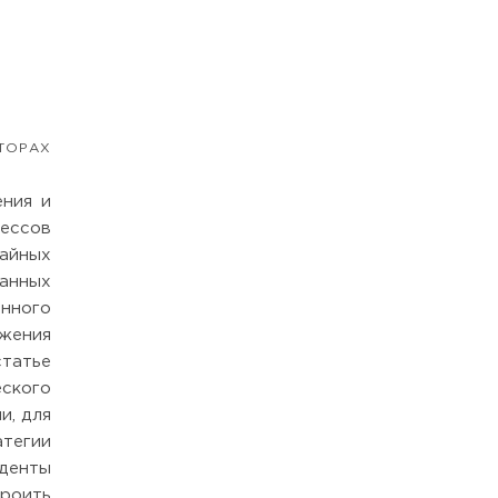
ТОРАХ
ения и
ессов
чайных
анных
енного
жения
татье
ского
и, для
атегии
денты
троить