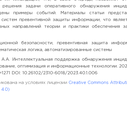
 решения задачи оперативного обнаружения инцид
дены примеры событий. Материалы статьи предста
 систем превентивной защиты информации, что являе
вных направлений теории и практики обеспечения з
онной безопасности, превентивная защита информ
ематическая логика, автоматизированные системы
в А.А. Интеллектуальная поддержка обнаружения инци
ание, оптимизация и информационные технологии. 2023;
?id=1271 DOI: 10.26102/2310-6018/2023.40.1.006
бликована на условиях лицензии
Creative Commons Attribut
 4.0)