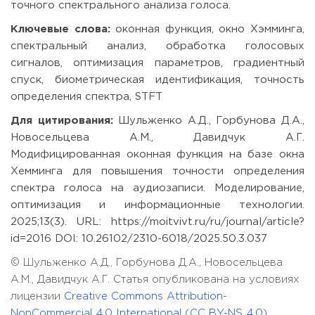
точного спектрального анализа голоса.
Ключевые слова:
оконная функция, окно Хэмминга,
спектральный анализ, обработка голосовых
сигналов, оптимизация параметров, градиентный
спуск, биометрическая идентификация, точность
определения спектра, STFT
Для цитирования:
Шульженко А.Д., Горбунова Д.А.,
Новосельцева А.М., Давидчук А.Г.
Модифицированная оконная функция на базе окна
Хемминга для повышения точности определения
спектра голоса на аудиозаписи. Моделирование,
оптимизация и информационные технологии.
2025;13(3). URL: https://moitvivt.ru/ru/journal/article?
id=2016 DOI: 10.26102/2310-6018/2025.50.3.037
© Шульженко А.Д., Горбунова Д.А., Новосельцева
А.М., Давидчук А.Г. Статья опубликована на условиях
лицензии
Creative Commons Attribution-
NonCommercial 4.0 International (CC BY-NS 4.0)