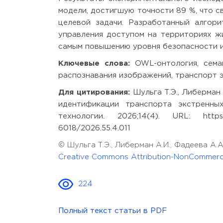
модели, достигшую точности 89 %, что с
целевой задачи. Разработанный алгор
управления доступом на территориях ж
самым повышению уровня безопасности и
Ключевые слова:
OWL-онтология, семан
распознавания изображений, транспорт 
Для цитирования:
Шульга Т.Э., Либерман 
идентификации транспорта экстренны
технологии. 2026;14(4). URL: https://m
6018/2026.55.4.011
© Шульга Т.Э., Либерман А.И., Фадеева А.
Creative Commons Attribution-NonCommercia
224
Полный текст статьи в PDF