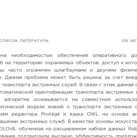
СПИСОК ЛИТЕРАТУРЫ
ОБ АВ
ена необходимостью обеспечения оперативного до
б на территорию охраняемых объектов, доступ к кот
ды часто ограничен шлагбаумами и другими физиче
и. Данная проблема может быть решена за счет вне
транспорта экстренных служб. В связи с этим, данная 
втоматической идентификации транспорта экстренных
 алгоритма основывается на совместном использо
огической модели знаний о транспорте экстренных 
нием редактора Protégé и языка OWL на основе ан
ащении экстренных служб. В качестве основы искусст
OLOv8, обученная на расширенном наборе данных Rob
дования подтвердили высокую эффективность предлож