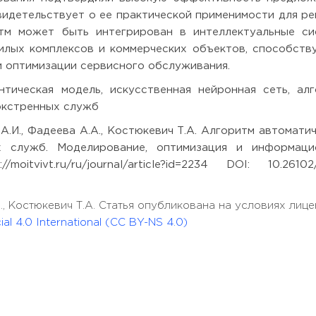
видетельствует о ее практической применимости для р
итм может быть интегрирован в интеллектуальные си
илых комплексов и коммерческих объектов, способств
 оптимизации сервисного обслуживания.
тическая модель, искусственная нейронная сеть, ал
экстренных служб
А.И., Фадеева А.А., Костюкевич Т.А. Алгоритм автомати
х служб. Моделирование, оптимизация и информаци
oitvivt.ru/ru/journal/article?id=2234 DOI: 10.26102
А., Костюкевич Т.А. Статья опубликована на условиях лиц
l 4.0 International (CC BY-NS 4.0)