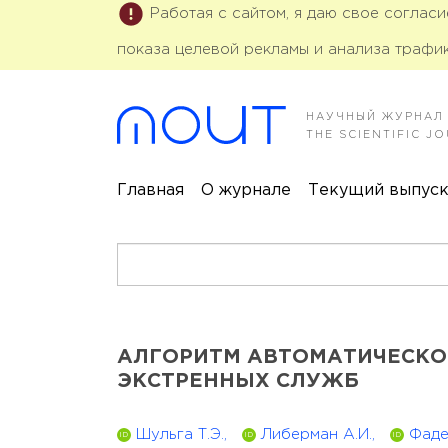
Работая с сайтом, я даю свое соглас
показа целевой рекламы и анализа трафик
НАУЧНЫЙ ЖУРНАЛ
THE SCIENTIFIC 
Главная
О журнале
Текущий выпус
АЛГОРИТМ АВТОМАТИЧЕСКО
ЭКСТРЕННЫХ СЛУЖБ
Шульга Т.Э.,
Либерман А.И.,
Фаде
ID
ID
ID