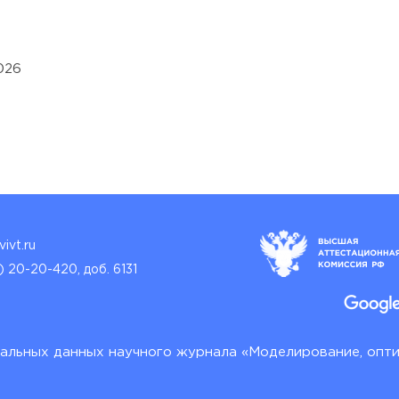
026
ivt.ru
) 20-20-420, доб. 6131
альных данных научного журнала «Моделирование, опт