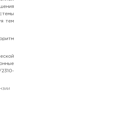
ешения
стемы
уя тем
горитм
ческой
онные
/2310-
ензии