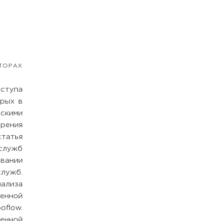
ТОРАХ
ступа
орых в
скими
дрения
статья
 служб
вании
служб.
ализа
венной
oflow.
енной