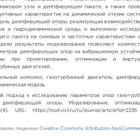
пниковом узле и демпфирующем пакете, а также пров
уктивных характеристик на динамический отклик сист
одель демпфирующей опоры, реализующая взаимодейств
тов и гидродинамической среды, и выполнено исслед
его пакета на силовые и частотные характеристики 
дели результаты моделирования позволяют количест
аметров демпфирующих опор на вибрационную устойч
ы при проектировании, оптимизации и виртуа
рбинных двигателей.
льный комплекс, газотурбинный двигатель, демпфир
намическая модель
ый подход к исследованию параметров опор газотурб
ь демпфирующей опоры. Моделирование, оптимиза
 URL: https://moitvivt.ru/ru/journal/article?id=223
ловиях лицензии
Creative Commons Attribution-NonCommer