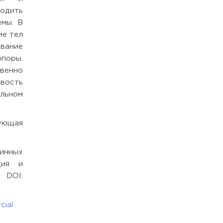
одить
емы. В
ие тел
ование
опоры.
венно
ивость
льном
ующая
инных
ция и
6 DOI:
cial