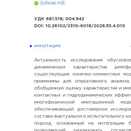
Зубков Н.В.
ID
УДК 681.518; 004.942
DOI: 10.26102/2310-6018/2026.55.4.010
АННОТАЦИЯ
Актуальность исследования обуслов
динамических характеристик демпф
существующие конечно-элементные мо
применимы для оперативного анализа
обобщенную оценку характеристик и им
контактных и гидродинамических эффект
многофизической имитационной мод
обеспечивающей достоверное исследо
составе виртуального испытательного к
подход, основанный на интеграции б
позволяющий реализовать согласо