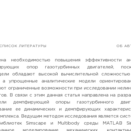
СПИСОК ЛИТЕРАТУРЫ
ОБ АВ
лена необходимостью повышения эффективности ан
ирующих опор газотурбинных двигателей, поск
дели обладают высокой вычислительной сложностью
, а упрощенные аналитические модели ориентирова
еют ограниченные возможности при исследовании нели
ов. В связи с этим данная статья направлена на разр
ели демпфирующей опоры газотурбинного двига
вание ее динамических и демпфирующих характерис
омплекса. Ведущим методом исследования является сис
иблиотек Simscape и Multibody среды MATLAB Simu
ванное моделирование механических, контакт