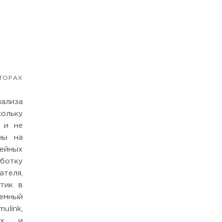
ТОРАХ
ализа
ольку
 и не
ны на
нейных
аботку
теля,
тик в
темный
link,
ных и