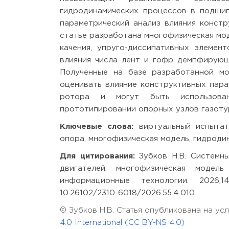
гидродинамических процессов в подши
параметрический анализ влияния констр
статье разработана многофизическая м
качения, упруго-диссипативных элемен
влияния числа лент и гофр демпфирующ
Полученные на базе разработанной мо
оценивать влияние конструктивных пар
ротора и могут быть использован
прототипировании опорных узлов газоту
Ключевые слова:
виртуальный испытате
опора, многофизическая модель, гидроди
Для цитирования:
Зубков Н.В. Системн
двигателей: многофизическая модел
информационные технологии. 2026;14(4).
10.26102/2310-6018/2026.55.4.010
© Зубков Н.В. Статья опубликована на ус
4.0 International (CC BY-NS 4.0)