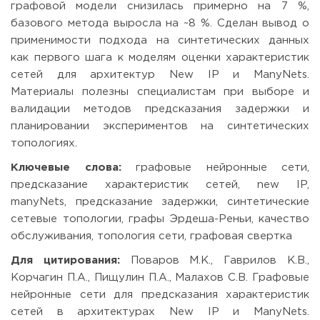
графовой модели снизилась примерно на 7 %,
базового метода выросла на ~8 %. Сделан вывод о
применимости подхода на синтетических данных
как первого шага к моделям оценки характеристик
сетей для архитектур New IP и ManyNets.
Материалы полезны специалистам при выборе и
валидации методов предсказания задержки и
планировании экспериментов на синтетических
топологиях.
Ключевые слова:
графовые нейронные сети,
предсказание характеристик сетей, new IP,
manyNets, предсказание задержки, синтетические
сетевые топологии, графы Эрдеша-Реньи, качество
обслуживания, топология сети, графовая свертка
Для цитирования:
Поваров М.К., Гаврилов К.В.,
Корчагин П.А., Пищулин П.А., Малахов С.В. Графовые
нейронные сети для предсказания характеристик
сетей в архитектурах New IP и ManyNets.