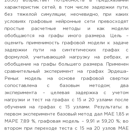
2030) возрастает потребность в предсказании
характеристик сетей, в том числе задержки пути,
без тяжелой симуляции; неочевидно, при каких
условиях графовые нейронные сети превосходят
простые расчетные методы и как модели
обобщаются на графы иного размера. Цель –
оценить применимость графовой модели к задаче
задержки пути на синтетических графах с
формулой, учитывающей нагрузку на ребрах, и
обобщение на графы большего размера. Применен
сравнительный эксперимент на графах Эрдеша–
Реньи: модель на основе графовой свертки
сопоставлена с базовым методом; два
эксперимента – целевая задержка с учетом
нагрузки и тест на графах с 15 и 20 узлами после
обучения на графах с 15 узлами. Результаты: в
первом эксперименте базовый метод дал MAE 1,85 и
MAPE 7,89 %, графовая модель – 9,91 и 59,20 %; во
втором при переходе теста с 15 на 20 узлов MAE