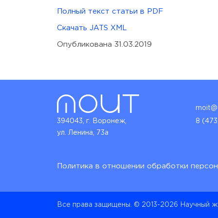
Полный текст статьи в PDF
Скачать JATS XML
Опубликована 31.03.2019
moit@v
394043, г. Воронеж,
8 (473
ул. Ленина, 73а
Политика в отношении обработки персон
Все права защищены. © 2013-2026 Научный ж