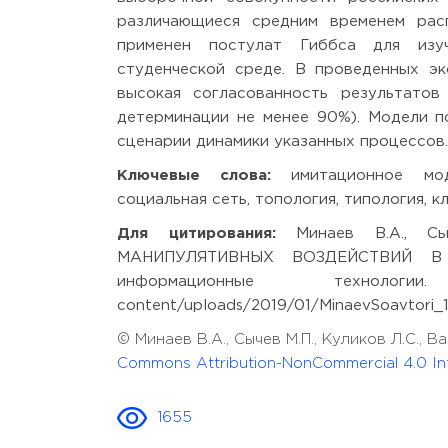
различающиеся средним временем рас
применен постулат Гиббса для изу
студенческой среде. В проведенных эк
высокая согласованность результато
детерминации не менее 90%). Модели п
сценарии динамики указанных процессов.
Ключевые слова:
имитационное моде
социальная сеть, топология, типология, 
Для цитирования:
Минаев В.А., Сыч
МАНИПУЛЯТИВНЫХ ВОЗДЕЙСТВИЙ В С
информационные технологии.
content/uploads/2019/01/MinaevSoavtori_1
© Минаев В.А., Сычев М.П., Куликов Л.С., 
Commons Attribution-NonCommercial 4.0 Int
1655