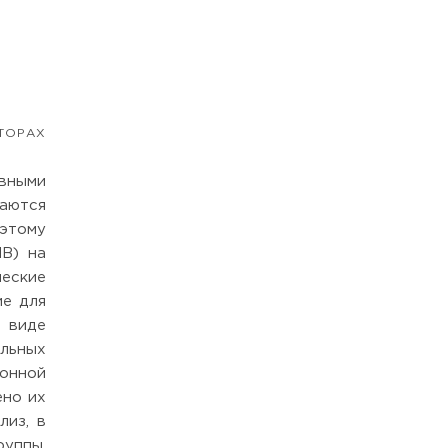
ТОРАХ
вными
аются
оэтому
ИВ) на
ческие
ие для
 виде
льных
онной
ено их
лиз, в
уппы,