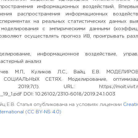
пространения информационных воздействий. Впервы
чения распространения информационных воздейст
спериментах на реальных статистических данных вы
в моделирования с эмпирическими данными (коэффиц
озволяют осуществлять прогноз ИВ, проигрывать раз
лирование, информационное воздействие, управл
кластерный анализ
ев М.П., Куликов Л.С., Вайц Е.В. МОДЕЛИРО
ОЦИАЛЬНЫХ СЕТЯХ. Моделирование, оптимиза
 2019;7(1). URL: https://moit.vivt.ru
_19_1.pdf DOI: 10.26102/2310-6018/2019.24.1.003
Вайц Е.В. Статья опубликована на условиях лицензии
Creati
ernational (CC BY-NS 4.0)