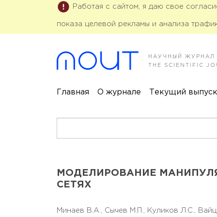
Работая с сайтом, я даю свое соглас
показа целевой рекламы и анализа трафик
НАУЧНЫЙ ЖУРНАЛ
THE SCIENTIFIC 
Главная
О журнале
Текущий выпус
МОДЕЛИРОВАНИЕ МАНИПУЛЯ
СЕТЯХ
Минаев В.А.,
Сычев М.П.,
Куликов Л.С.,
Вайц