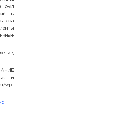
е был
вий в
явлена
иенты
личные
ение,
ВАНИЕ
ция и
/wp-
ve