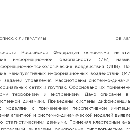
СПИСОК ЛИТЕРАТУРЫ
ОБ АВ
сности Российской Федерации основными негати
ие информационной безопасности (ИБ), назыв
формационно-психологические воздействия (ИПВ). П
ние манипулятивных информационных воздействий (М
й задачей управления. Рассмотрены системно-динами
социальных сетях и группах. Обосновано их применен
ному терроризму и экстремизму. Дано описание в
истемной динамики. Приведены системы дифференциа
с моделями с применением перспективной имитаци
ения агентной и системно-динамической моделей выявл
о статистическими данными. Применяя кластерный ана
 поселений выделены однородные типологические гр