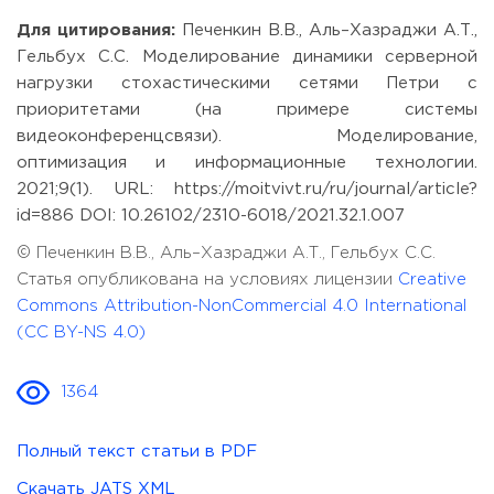
Для цитирования:
Печенкин В.В., Аль–Хазраджи А.Т.,
Гельбух С.С. Моделирование динамики серверной
нагрузки стохастическими сетями Петри с
приоритетами (на примере системы
видеоконференцсвязи). Моделирование,
оптимизация и информационные технологии.
2021;9(1). URL: https://moitvivt.ru/ru/journal/article?
id=886 DOI: 10.26102/2310-6018/2021.32.1.007
© Печенкин В.В., Аль–Хазраджи А.Т., Гельбух С.С.
Статья опубликована на условиях лицензии
Creative
Commons Attribution-NonCommercial 4.0 International
(CC BY-NS 4.0)
1364
Полный текст статьи в PDF
Скачать JATS XML