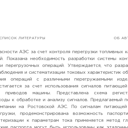
СПИСОК ЛИТЕРАТУРЫ
ОБ АВ
сности АЭС за счет контроля перегрузки топливных к
й. Показана необходимость разработки системы конт
 перегрузочных операций. Утверждается, что разра
аблюдения и систематизации токовых характеристик о
ния операций с различными перегружаемыми издел
тигается за счет использования сигналов питающей 
 приводов машины. Представлена схема регист
ходы к обработке и анализу сигналов. Предлагаемый 
ампании на Ростовской АЭС. По сигналам питающей 
грузки, продемонстрирована возможность паспорти
стеризации к параметрам тока применяется метод гл
ские паспорта могут быть использованы как эталонн