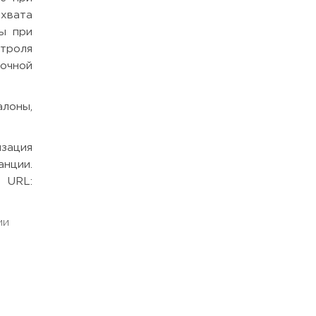
ахвата
ны при
нтроля
зочной
алоны,
зация
нции.
URL:
ии