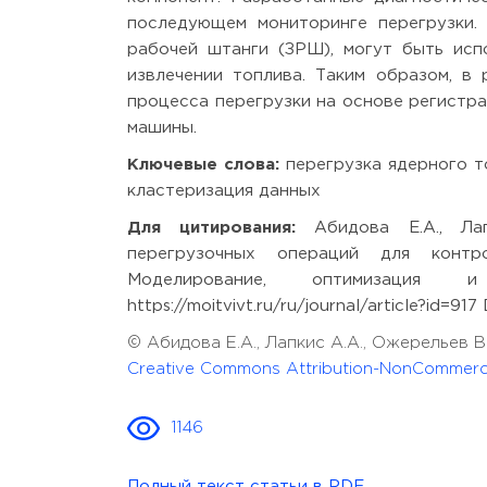
последующем мониторинге перегрузки. 
рабочей штанги (ЗРШ), могут быть исп
извлечении топлива. Таким образом, в
процесса перегрузки на основе регистра
машины.
Ключевые слова:
перегрузка ядерного то
кластеризация данных
Для цитирования:
Абидова Е.А., Лап
перегрузочных операций для контр
Моделирование, оптимизация и
https://moitvivt.ru/ru/journal/article?id=91
© Абидова Е.А., Лапкис А.А., Ожерельев В
Creative Commons Attribution-NonCommercia
1146
Полный текст статьи в PDF