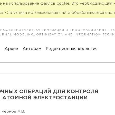
ие на использование файлов cookie. Это необходимо для
а. Статистика использования сайта обрабатывается сист
 МОДЕЛИРОВАНИЕ, ОПТИМИЗАЦИЯ И ИНФОРМАЦИОННЫЕ ТЕ
JOURNAL MODELING, OPTIMIZATION AND INFORMATION TECH
к
Архив
Авторам
Редакционная коллегия
ОЧНЫХ ОПЕРАЦИЙ ДЛЯ КОНТРОЛЯ
 АТОМНОЙ ЭЛЕКТРОСТАНЦИИ
,
Чернов А.В.