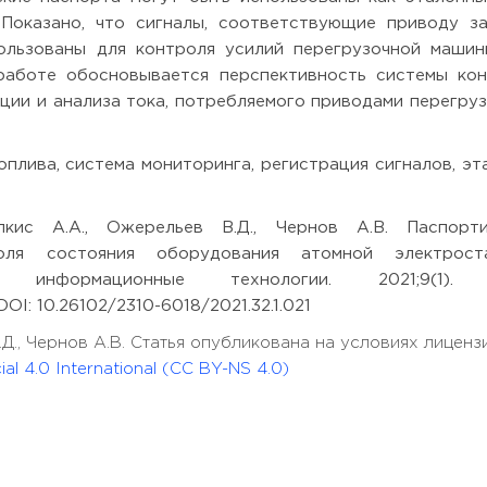
Показано, что сигналы, соответствующие приводу з
ользованы для контроля усилий перегрузочной маши
 работе обосновывается перспективность системы ко
ции и анализа тока, потребляемого приводами перегру
плива, система мониторинга, регистрация сигналов, эт
кис А.А., Ожерельев В.Д., Чернов А.В. Паспорти
оля состояния оборудования атомной электроста
 информационные технологии. 2021;9(1). 
7 DOI: 10.26102/2310-6018/2021.32.1.021
.Д., Чернов А.В. Статья опубликована на условиях лиценз
l 4.0 International (CC BY-NS 4.0)