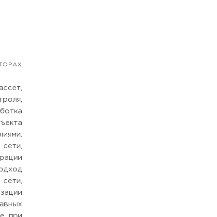
ТОРАХ
ассет,
роля,
ботка
бъекта
иями.
сети,
рации
подход
сети,
зации
авных
ые при