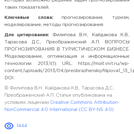
которых возможно решение задач прогнозирования
таких показателей.
Ключевые слова:
прогнозирование, туризм,
моделирование, методы прогнозирования
Для цитирования:
Филипова В.Н., Кайдакова К.В.,
Тарасова Д.С., Преображенский А.П. ВОПРОСЫ
ПРОГНОЗИРОВАНИЯ В ТУРИСТИЧЕСКОМ БИЗНЕСЕ.
Моделирование, оптимизация и информационные
технологии. 2013;1(1). URL: https://moit.vivt.ru/wp-
content/uploads/2013/04/preobrazhenskiyfilipova1_13_1.
DOI:
© Филипова В.Н., Кайдакова К.В., Тарасова Д.С.,
Преображенский А.П. Статья опубликована на
условиях лицензии
Creative Commons Attribution-
NonCommercial 4.0 International (CC BY-NS 4.0)
1444