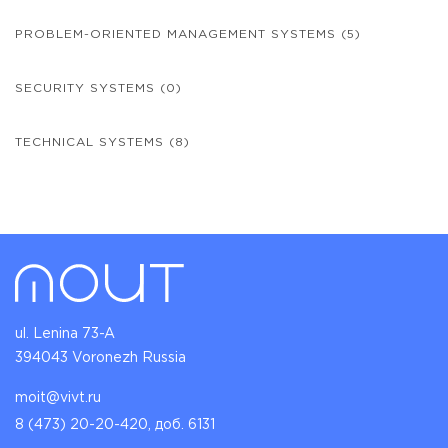
PROBLEM-ORIENTED MANAGEMENT SYSTEMS
(5)
SECURITY SYSTEMS
(0)
TECHNICAL SYSTEMS
(8)
ul. Lenina 73-A
394043 Voronezh Russia
moit@vivt.ru
8 (473) 20-20-420, доб. 6131