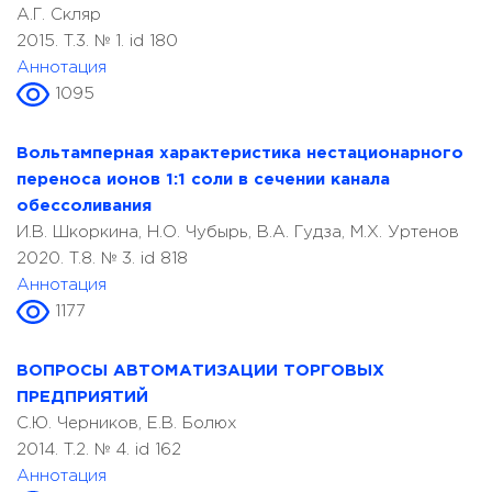
А.Г. Скляр
2015. T.3. № 1. id 180
Аннотация
1095
Вольтамперная характеристика нестационарного
переноса ионов 1:1 соли в сечении канала
обессоливания
И.В. Шкоркина, Н.О. Чубырь, В.А. Гудза, М.Х. Уртенов
2020. T.8. № 3. id 818
Аннотация
1177
ВОПРОСЫ АВТОМАТИЗАЦИИ ТОРГОВЫХ
ПРЕДПРИЯТИЙ
С.Ю. Черников, Е.В. Болюх
2014. T.2. № 4. id 162
Аннотация