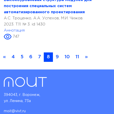
построения специальных систем
автоматизированного проектирования
А.С. Троценко, А.А. Успехов, М.И. Чижов
2023. T.11. № 3. id 1430
Аннотация
747
«
4
5
6
7
8
9
10
11
»
394043, г. Воронеж,
ул. Ленина, 73а
moit@vivt.ru